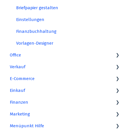
Einstellungen
Briefpapier gestalten
MS-Outlook Synchroniation
Einstellungen
Finanzbuchhaltung
Vorlagen-Designer
Office
Verkauf
Aufgaben
E-Commerce
Übersicht
Angebote
Einkauf
E-Mailversand
Aufträge
Amazon
Finanzen
Dokumente
Lieferscheine
Ebay
Bestellungen
Marketing
Zeitplan
Rechnungen
Kaufland
Bestellvorschläge
Zahlungen
Menüpunkt Hilfe
Briefe
Druckansicht
Otto
Preisanfragen
FiBu-Export
Geburtstagsliste