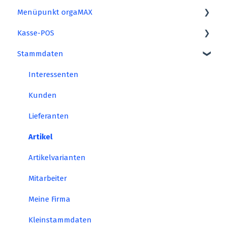
Menüpunkt orgaMAX
Arbeiten in der Cloud
Installation
Kasse-POS
weitere Hilfen
Versionshistorie
Benutzer wechseln
Stammdaten
Update
Archivierung
Fiskaltrust
Systemeinstellungen
Mandant
Interessenten
Datenbank reorganisieren
Kunden
Indexierung
Lieferanten
Daten-Import
Artikel
Daten-Export
Artikelvarianten
Datensicherung
Mitarbeiter
Daten wiederherstellen
Meine Firma
Webshop-Aktualisierung
Kleinstammdaten