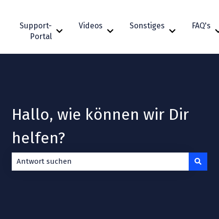
Support-
Videos
Sonstiges
FAQ's
Untermenü für Support-Portal anzeigen
Untermenü für Videos anzeigen
Untermenü fü
Portal
Hallo, wie können wir Dir
helfen?
Es gibt keine Vorschläge, da das Suchfeld leer ist.