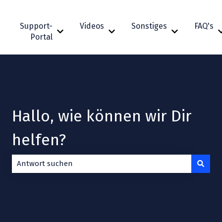
Support-
Videos
Sonstiges
FAQ's
Untermenü für Support-Portal anzeigen
Untermenü für Videos anzeigen
Untermenü fü
Portal
Hallo, wie können wir Dir
helfen?
Es gibt keine Vorschläge, da das Suchfeld leer ist.