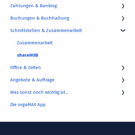
Zahlungen & Banking
Einkaufen und Einlagern
Rechnungen schreiben
Buchungen & Buchhaltung
E-Rechnung
Banking & Kasse
Schnittstellen & Zusammenarbeit
Geschäftsdokumente
Zahlungen
Eingangsrechnungen erfassen
Briefpapier und Vorlagen
Steuerauswertungen
Zusammenarbeit
Gutschriften und Stornos
Buchen in orgaMAX
shareHUB
Office & Zeiten
Spezielle Rechnungsarten
Angebote & Aufträge
Zeiten erfassen & abrechnen
Was sonst noch wichtig ist...
Allgemeine Office-Tätigkeiten
Angebote
Die orgaMAX App
Erweiterungen
orgaMAX Roadmap