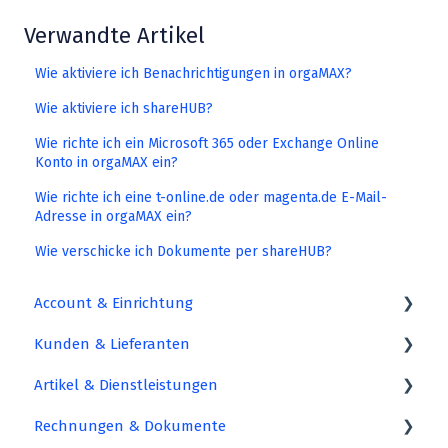
Verwandte Artikel
Wie aktiviere ich Benachrichtigungen in orgaMAX?
Wie aktiviere ich shareHUB?
Wie richte ich ein Microsoft 365 oder Exchange Online
Konto in orgaMAX ein?
Wie richte ich eine t-online.de oder magenta.de E-Mail-
Adresse in orgaMAX ein?
Wie verschicke ich Dokumente per shareHUB?
Account & Einrichtung
Kunden & Lieferanten
Einrichtung
Artikel & Dienstleistungen
Account
Deine Kundendaten
Rechnungen & Dokumente
Einstellungen
Import und Export von Daten
Lagern und Liefern